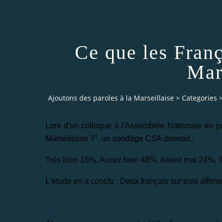
Ce que les Franç
Mar
Ajoutons des paroles à la Marseillaise
>
Categories
Lors d'un colloque à l'Assemblée Nationale en ju
Marseillaise ?", un sondage CSA donnait :
Très bien 16%, Assez bien 48%, Assez mal 24%, 
L'étude en a conclu : Deux français sur trois affirm