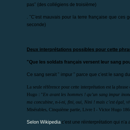
pas" (des collégiens de troisième)
. "C'est mauvais pour la terre française que ces g
seconde)
Deux interprétations possibles pour cette phra
"Que les soldats français versent leur sang pour
Ce sang serait " impur " parce que c'est le sang d
La seule référence pour cette interprétation est la phrase
Hugo : "
En avant les hommes ! qu’un sang impur inonde 
ma concubine, n-i-ni, fini, oui, Nini ! mais c’est égal, v
Misérables, Cinquième partie, Livre I - Victor Hugo 18
Selon Wikipedia
c'est une réinterprétation qui n'a