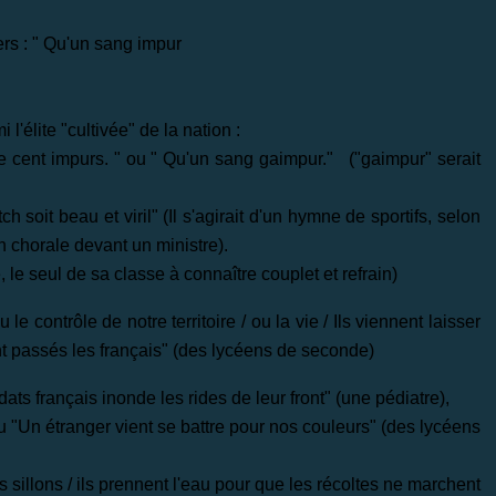
ers : " Qu'un sang impur
l'élite "cultivée" de la nation :
nze cent impurs. " ou " Qu'un sang gaimpur." ("gaimpur" serait
h soit beau et viril" (Il s'agirait d'un hymne de sportifs, selon
n chorale devant un ministre).
e seul de sa classe à connaître couplet et refrain)
le contrôle de notre territoire / ou la vie / Ils viennent laisser
sont passés les français" (des lycéens de seconde)
ts français inonde les rides de leur front" (une pédiatre),
r" ou "Un étranger vient se battre pour nos couleurs" (des lycéens
os sillons / ils prennent l'eau pour que les récoltes ne marchent