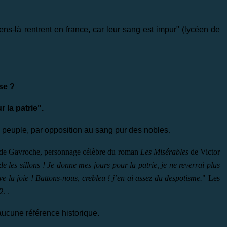
ens-là rentrent en france, car leur sang est impur" (lycéen de
se ?
 la patrie".
u peuple, par opposition au sang pur des nobles
.
 de
Gavroche, personnage célèbre du roman
Les Misérables
de Victor
les sillons ! Je donne mes jours pour la patrie, je ne reverrai plus
ive la joie ! Battons-nous, crebleu ! j’en ai assez du despotisme.
" Les
62.
.
 aucune référence historique.