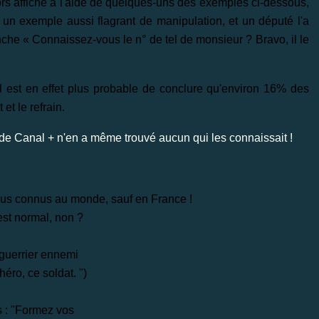
rs affiché à l'aide de quelques-uns des exemples ci-dessous,
vu un exemple aussi flagrant de manipulation, et un député l'a
he « Connaissez-vous le n° de tel de monsieur ? Bravo, il le
il est en effet plus probable de conclure qu'environ 16% des
et le refrain.
de Canal + n'en a même trouvé aucun qui les connaissait !
plus connus au monde, sauf en France !
'est normal, non ?
 guerrier ennemi
ro, ce soldat. ")
s : "Formez vos