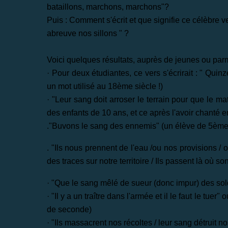
bataillons, marchons, marchons"?
Puis : Comment s'écrit et que signifie ce célèbre v
abreuve nos sillons " ?
Voici quelques résultats, auprès de jeunes ou parmi 
· Pour deux étudiantes, ce vers s'écrirait : " Qui
un mot utilisé au 18ème siècle !)
· "Leur sang doit arroser le terrain pour que le matc
des enfants de 10 ans, et ce après l'avoir chanté e
."Buvons le sang des ennemis" (un élève de 5ème, l
. "Ils nous prennent de l'eau /ou nos provisions / ou 
des traces sur notre territoire / Ils passent là où 
· "Que le sang mêlé de sueur (donc impur) des solda
· "Il y a un traître dans l'armée et il le faut le tue
de seconde)
· "Ils massacrent nos récoltes / leur sang détruit n