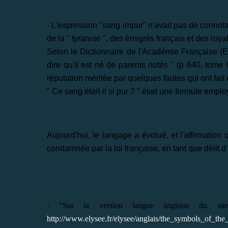
- L'expression "sang impur" n'avait pas de connota
de la " tyrannie ", des émigrés français et des roya
Selon le Dictionnaire de l'Académie Française (E
dire qu'il est né de parents notés " (p 640, tom
réputation méritée par quelques fautes qui ont fait é
" Ce sang était-il si pur ? " était une formule emp
Aujourd'hui, le langage a évolué, et l'affirmation 
condamnée par la loi française, en tant que délit d'
- "Sur la version langue anglaise du site
http://www.elysee.fr/elysee/anglais/the_symbols_of_the_