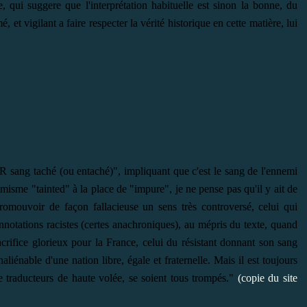
e, qui suggere que l'interprétation habituelle est sinon la bonne, du
 et vigilant a faire respecter la vérité historique en cette matière, lui
R sang taché (ou entaché)", impliquant que c'est le sang de l'ennemi
émisme "tainted" à la place de "impure", je ne pense pas qu'il y ait de
promouvoir de façon fallacieuse un sens très controversé, celui qui
nnotations racistes (certes anachroniques), au mépris du texte, quand
sacrifice glorieux pour la France, celui du résistant donnant son sang
aliénable d'une nation libre, égale et fraternelle. Mais il est toujours
e traducteurs de haute volée, se soient tous trompés."
(copie du site