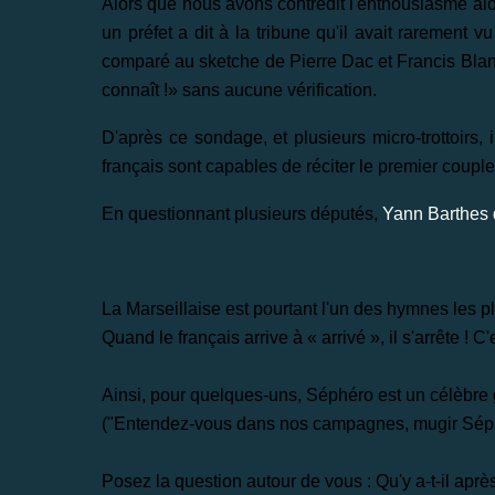
Alors que nous avons contredit l'enthousiasme alo
un préfet a dit à la tribune qu'il avait rarement 
comparé au sketche de Pierre Dac et Francis Blanc
connaît !» sans aucune vérification.
D'après ce sondage, et plusieurs micro-trottoirs,
français sont capables de réciter le premier couplet 
En questionnant plusieurs députés,
Yann Barthes 
La Marseillaise est pourtant l'un des hymnes les 
Quand le français arrive à « arrivé », il s'arrête ! C
Ainsi, pour quelques-uns, Séphéro est un célèbre
("Entendez-vous dans nos campagnes, mugir Séphé
Posez la question autour de vous : Qu'y a-t-il aprè