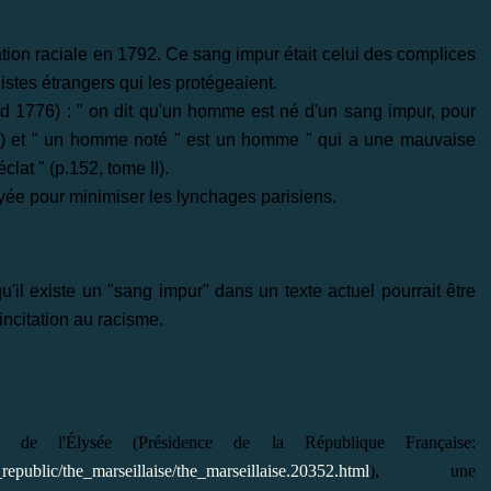
tion raciale en 1792. Ce sang impur était celui des complices
listes étrangers qui les protégeaient.
d 1776) : " on dit qu'un homme est né d'un sang impur, pour
e I) et " un homme noté " est un homme " qui a une mauvaise
clat " (p.152, tome II).
loyée pour minimiser les lynchages parisiens.
qu'il existe un "sang impur" dans un texte actuel pourrait être
incitation au racisme.
 de l'Élysée (Présidence de la République Française:
republic/the_marseillaise/the_marseillaise.20352.html
), une